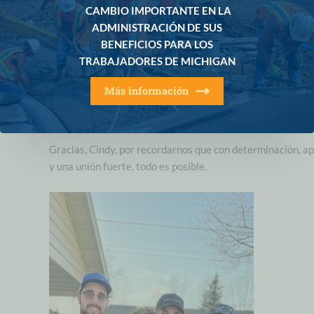
CAMBIO IMPORTANTE EN LA
el poder transformador de los sindicatos, no solo como lug
ADMINISTRACIÓN DE SUS
de trabajo, sino como una comunidad que apoya y empode
BENEFICIOS PARA LOS
sus miembros.
TRABAJADORES DE MICHIGAN
Al celebrar la Semana de la Mujer en la Construcción, que
Más información
historia nos inspire a todas, especialmente a las mujeres 
se plantean una carrera profesional en la construcción.
Gracias, Cindy, por recordarnos que con determinación, a
y una unión fuerte, todo es posible.