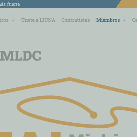
ás fuerte
tros
Únete a LIUNA
Contratistas
Miembros
C
a MLDC