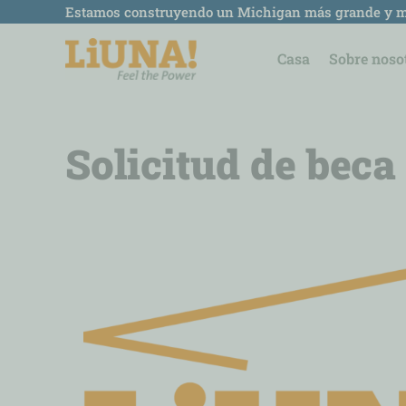
saltar
Estamos construyendo un Michigan más grande y m
al
contenido
Casa
Sobre noso
Solicitud de bec