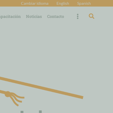
Cambiar idioma
English
Spanish
Búsqued
apacitación
Noticias
Contacto