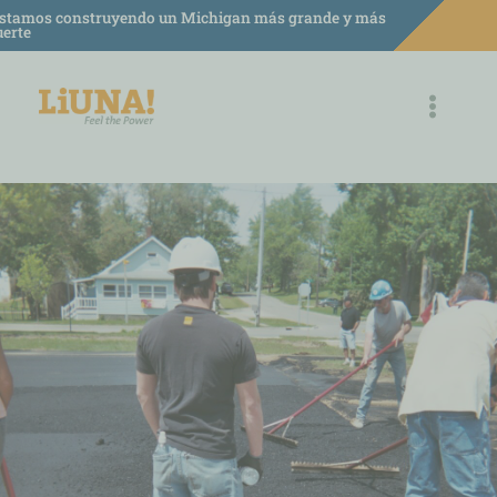
saltar
stamos construyendo un Michigan más grande y más
uerte
al
contenido