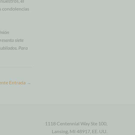
nuestros, el
s condolencias
Unión
resenta siete
ubilados. Para
ente Entrada
→
1118 Centennial Way Ste 100,
Lansing, MI 48917, EE. UU.