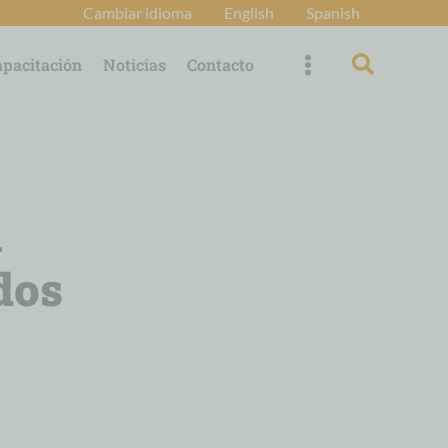
Cambiar idioma
English
Spanish
Búsqued
apacitación
Noticias
Contacto
n
dos