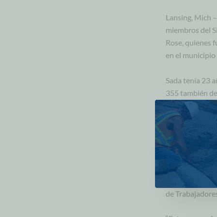
Lansing, Mich –
miembros del S
Rose, quienes f
en el municipio 
Sada tenía 23 a
355 también de 
dirección este 
la causa del acc
“Al comienzo de
velocidad y con
trabajadores no
beber y ponerse
de Trabajadore