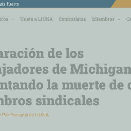
ás fuerte
tros
Únete a LIUNA
Contratistas
Miembros
C
aración de los
ajadores de Michiga
ntando la muerte de 
bros sindicales
/ Por
Personal de LIUNA