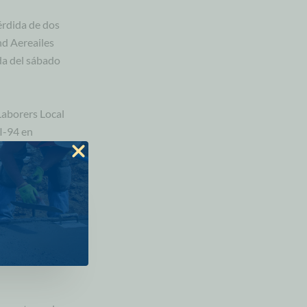
érdida de dos
d Aereailes
da del sábado
Laborers Local
I-94 en
investigación de
sminuya la
, dos jóvenes
ilista decidió
o del Distrito