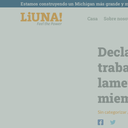
saltar
Estamos construyendo un Michigan más grande y m
al
contenido
Casa
Sobre noso
Decl
trab
lame
miem
Sin categorizar